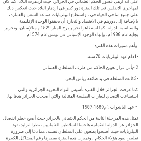
على أنه أزهى عصور الحكم العثماني في الجزائر، حيث ازدهرت البلاد، كما كان
لمهاجري الأندلس في تلك الفترة دور كبير في ازدهار البلاد حيث انعكس ذلك
على جميع مناحي الحياة في ، واستطاع البيلربايات صناعة السفن والعمارة،
بالإضافة إلى دورهم في الاقتصاد والتجارة أن يحققوا الوحدة الإقليمية
والسياسية للدولة، كما استطاعوا تحرير برج المنار 1529م منالإسبان، وتحرير
بجاية عام 1988م، وإنهاء الوجود الإسباني في تونس عام 1574م
وأهم مميزات هذه الفترة:
-1دام عهد البيلربايات 70سنة.
2 -يأتي قرار تعيين الحاكم من طرف السلطان العثماني.
-3كانت السلطة في يد طائفة رياس البحر.
كما عرفت الجزائر خلال الفترة تأسيس النواة البحرية الجزائرية والتي
استطاعت التصدي للغارات الصليبية المتتالية والتي أصبحت الجزائر هدفا لها.
* عهد الباشوات :"م1689-1587
تمثل هذه المرحلة الثانية من الحكم العثماني بالجزائر حيث أصبح خطر انفصال
الجزائر عن الدولة العثمانية هاجسا للسلاطين العثمانيين، نظرا لتزايد نفوذ
البيلربايات حيث أصبحوا يطغون على السلطان نفسه، مما دعا إلى ضرورة
تقليص نفوذ هؤلاء الحكام . وتميزت هذه الفترة بقصرها رغم المشاكل الكبيرة