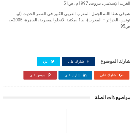
الغرب الإسلامي، بيروت، 1997م، ص51.
شوقي عطا االله الجمل: المغرب العربي الكبير في العصر الحديث (لبيا-
تونس- الجزائر – المغرب)، ط1 ،مكتبة الانجلو المصرية، القاهرة، 2005م،
ص95
شارك الموضوع
شارك على
غرّد
شارك على
شارك على
دبوس على
مواضيع ذات الصلة