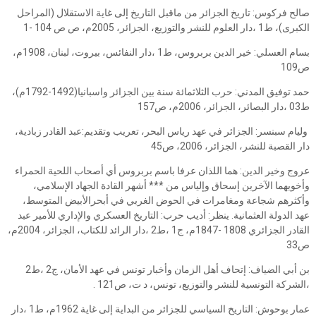
صالح فركوس: تاريخ الجزائر من ماقبل التاريخ إلى غاية الاستقلال (المراحل
الكبرى)، ط1 ،دار العلوم للنشر والتوزيع، الجزائر، 2005م، ص ص 104 -1
بسام العسلي: خير الدين بربروس، ط1 ،دار النفائس، بيروت، لبنان، 1908م،
ص109
حمد توفيق المدني: حرب الثلاثمائة سنة بين الجزائر واسبانيا(1492-1792م)،
ط03 ،دار البصائر، الجزائر، 2006م، ص157
وليام سبنسر: الجزائر في عهد رياس البحر، تعريب وتقديم:عبد القادر زبادية،
دار القصبة للنشر، الجزائر، 2006، ص45
عروج وخير الدين: هما اللذان عرفا باسم بربروس أي أصحاب اللحية الحمراء
وأخويهما الآخرين إسحاق وإلياس من *** أشهر القادة الجهاد الإسلامي،
وأكثرهم شجاعة ومغامرات في الحوض الغربي في أبحرالأبيض المتوسط،
عهد الدولة العثمانية. ينظر: أديب حرب: التاريخ العسكري والإداري للأمير عبد
القادر الجزائري 1808 -1847م، ج1 ،ط2 ،دار الرائد للكتاب، الجزائر، 2004م،
ص33
بن أبي الضياف: إتحاف أهل الزمان وأخبار تونس في عهد الأمان، ج2 ،ط2
،الشركة التونسية للنشر والتوزيع، تونس، د ت، ص121 .
عمار بوحوش: التاريخ السياسي للجزائر من البداية إلى غاية 1962م، ط1 ،دار