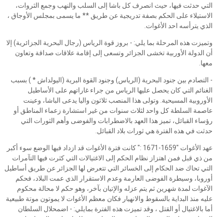
التي حدثت فيها، حيث انصرف كل باشا إلى السلب والنهب وجمع الثروات،
الاستيلاء على الحكم بصفة تدريجية عن طريق ** ما يسمى بمجلس الأوجاق ،
الذي يترأسه احد الأغوات.
وتميزت هذه المرحلة بما يلي: - بروز قوة الرياس (رجال البحرية الجزائرية) إلا
أن الدولة الأوربية تخشى الجزائر وتسعى إلى إقامة علاقات صداقة وتعاون
معها.
- التصادم بين جنود البحرية (الرياس) وجنود القوة البرية (اليولداش * ) بسبب
الغنائم التي كان يحصل عليها الرياس من جراء غاراتهم على الأساطيل
الأوروبية المسيحية. وتولى هذا المنصب ثلاثون واليا يدعى الباشا، وعينت
عاصمة السلطة كل واحد لثلاث سنوات من غير استشارة زعماء المناطق أو
رؤساء القبائل، تميز هذا العهد بالاضطرابات والفوضى وأهم الثورات التي
حدثت في هذه الفترة هي ثورات بلاد القبائل.
عهد الأغوات "1659-1671 :" كانت فترة الأغوات قد ازداد فيها الوضع سوء أكبر
من ذي قبل فمن اهتزاز نظام الحكم إلى الاغتيالات التي كثرت فيها التآمرات
التي تحاك ضد الحكام إلى الخسائر التي تتعرض لها الجزائر عن طريق أساطيل
أوروبا، وسيطرة الفوضى العارمة وعدم الاستقرار الذي عمت البلاد، فحكم
الآغوات لمدة شهرين ثم يتم عزله والإتيان بآخر، وهو حكم لا محالة محكوم
عليه منذ البداية بالسقوط والانهيار فكان معظم الأغوات لا يموتون موتة طبيعية
أما بالاغتيال أو القتل ، وقد تميزت هذه الفترة بمايلي: - اضمحلال السلطان