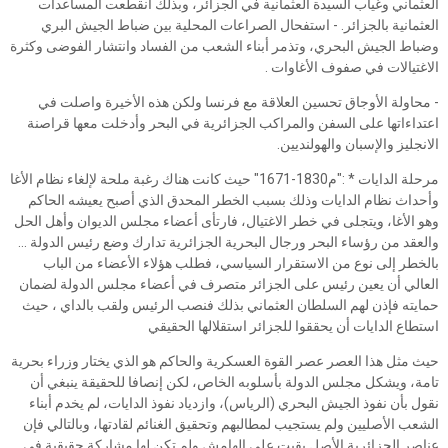
العثماني وغياب السيدة العثمانية في الجزائر، وبذلك انقطعت المساعدات
العثمانية بالجزائر. - استفحال الصراعات المحلية بين ضباط الجيش البري
وضباط الجيش البحري، وتذمر أبناء الشعب من الفساد وانتشار الفوضى وكثرة
الاغتيالات في صفوف الأغاوات .
- محاولة الأوجاق تحسين العلاقة مع فرنسا ولكن هذه الأخيرة واصلت في
اعتداءاتها على السفن والمراكب الجزائرية في البحر وأدخلت معها قراصنة
الانجليز والإسبان والهولنديين.
مرحلة الدايات * :"م1830-1671" حيث كانت هناك رغبة ملحة لإلغاء نظام الأغا
وأحداث نظام الدايات وذلك بسبب الخطر المحدق الذي أصبح يعيشه الحاكم
وهو الأغا، ويتجلى في خطر الاغتيال، فارتأى أعضاء مجلس الديوان وأهل الحل
والعقد من رؤساء البحر ورجال البحرية الجزائرية تدارك وضع رئيس الدولة ...
بالخطر إلى نوع من الاستقرار السياسي، فطلب هؤلاء الأعضاء من الباب
العالي أن يعين رئيس على الجزائر متصرف في أعضاء مجلس الدولة لضمان
حمايته فإذن لهم السلطان العثماني بذلك فنصب الرئيس ولقب بالداي ، حيث
استطاع الدايات أن يحققوا للجزائر استقلالها الحقيقي
حيث مثل هذا العصر عصر القوة العسكرية والحاكم هو الذي يختار وزراء بحرية
تامة، ويشكل مجلس الدولة بأسلوبه الخاص، لكن إنصافا للحقيقة ينبغي أن
نقول بأن نفوذ الجيش البحري (الرياس)، وازدياد نفوذ الدايات، لم يخدم أبناء
الشعب الأصليين ولم يستجيب لمطالبهم وتحقيق الغنائم لقادتها، وبالتالي فإن
عناصر الجزائرية الأصل بقيت على الهامش ولم تكن لها مشاركة حقيقية في