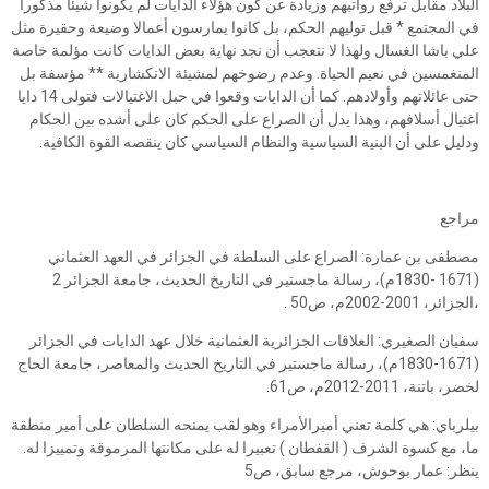
البلاد مقابل ترفع رواتبهم وزيادة عن كون هؤلاء الدايات لم يكونوا شيئا مذكورا
في المجتمع * قبل توليهم الحكم، بل كانوا يمارسون أعمالا وضيعة وحقيرة مثل
علي باشا الغسال ولهذا لا نتعجب أن نجد نهاية بعض الدايات كانت مؤلمة خاصة
المنغمسين في نعيم الحياة. وعدم رضوخهم لمشيئة الانكشارية ** مؤسفة بل
حتى عائلاتهم وأولادهم. كما أن الدايات وقعوا في حبل الاغتيالات فتولى 14 دايا
اغتيال أسلافهم، وهذا يدل أن الصراع على الحكم كان على أشده بين الحكام
ودليل على أن البنية السياسية والنظام السياسي كان ينقصه القوة الكافية.
مراجع
مصطفى بن عمارة: الصراع على السلطة في الجزائر في العهد العثماني
(1671 -1830م)، رسالة ماجستير في التاريخ الحديث، جامعة الجزائر 2
،الجزائر، 2001-2002م، ص50 .
سفيان الصغيري: العلاقات الجزائرية العثمانية خلال عهد الدايات في الجزائر
(1671-1830م)، رسالة ماجستير في التاريخ الحديث والمعاصر، جامعة الحاج
لخضر، باتنة، 2011-2012م، ص61.
بيلرباي: هي كلمة تعني أميرالأمراء وهو لقب يمنحه السلطان على أمير منطقة
ما، مع كسوة الشرف ( القفطان ) تعبيرا له على مكانتها المرموقة وتمييزا له.
ينظر: عمار بوحوش، مرجع سابق، ص5