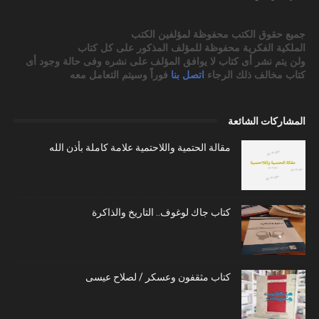
جميع حقوق الكتب محفوظة لمؤلفين الكتب
الملكية الفكرية محفوظة للمؤلف المذكور على كل كتاب
ولن يتم نشر أى كتاب لا يوافق المؤلف على نشره وفى حالة وجود أى
كتاب مخالف ذلك الرجاء
اتصل بنا
فوراً وسيتم التعامل معه
المشاركات الشائعة
مقالة الحتمية واللاحتمية علامة كاملة بأذن الله
كتاب جاك لوغوف.. التاريخ والذاكرة
كتاب مثقفون وعسكر / لصلاح عيسى