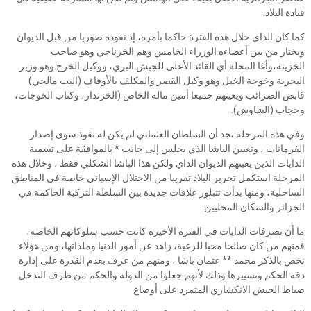
قيادة البلاد.
كما كان الداي خلال هذه الفترة حاكما بأمره، إذ نفوذه صوريا من قبل الديوان
ويختار من بين أعضاءه الوزراء الخامس وهم الخزناجي وهو صاحب
الخزينة،وأغا المحلة أي القائد الأعلى للجيش البري، ووكيل الخرج وهو وزير
البحرية وخوجة الخيل وهو وكيل القصر والمكلف بالأوقاف (البت مالجي)
قابض الضرائب ويعينهم جميعا أمين ماله الخاص (الخزندار، وكتاب الخوجات،
وحجاب (الشاوش).
وفي هذه المرحلة نجد أن السلطان العثماني لم يكن له نفوذ سوى إصدار
الفرمانات ، وتعيين الباشا الذي يجلس إلى جانب * بالموافقة على تسمية
الدايات الذين يعينهم الديوان الداي ولكن هذا الباشا الشكلي فقط ، وخلال هذه
المرحلة استكمل تحرير البلاد تقريبا من الاحتلال الإسباني خاصة في المناطق
الساحلية، ومنها بدأت تتبلور علاقات جديدة بين السلطة التركية الحاكمة في
الجزائر والسكان المحليين.
ما أن تصرفات الدايات في الفترة الأخيرة كانت حسب سلوكاتهم الخاصة،
فمنهم من كان صالحا محبا للرعية، زاهد عن أمور الدنيا وملذاتها، ومن هؤلاء
نخص بالذكر محمد ** عثمان باشا ، ومنهم من عرف بعدم القدرة على إدارة
دقة الحكم وتسييرها وذلك لأنهم جعلوا من الدولة والحكم من طرف التدخل
ضباط الجيش الانكشاري المتمرد على أوضاع