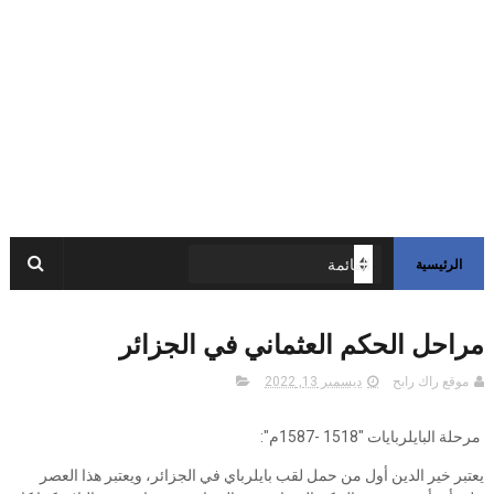
الرئيسية
مراحل الحكم العثماني في الجزائر
موقع راك رابح
ديسمبر 13, 2022
مرحلة البايلربايات "1518 -1587م":
يعتبر خير الدين أول من حمل لقب بايلرباي في الجزائر، ويعتبر هذا العصر