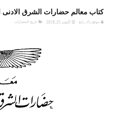
كتاب معالم حضارات الشرق الادنى القد
موقع راك رابح
أكتوبر 31, 2018
تاريخ الحضارات