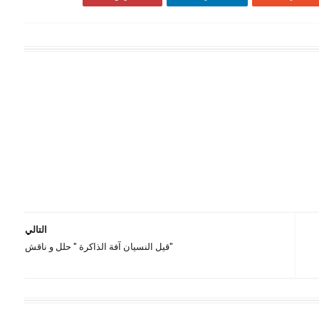
التالي
"قيل النسيان آفة الذاكرة " حلل و ناقش