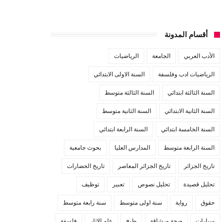
أقسام المدونة
الأدب العربي
الجامعة
الرياضيات
الرياضيات ادب وفلسفة
السنة الاولى الابتدائي
السنة الثالثة ابتدائي
السنة الثالثة متوسط
السنة الثانية الابتدائي
السنة الثانية متوسط
السنة الخامسة ابتدائي
السنة الرابعة ابتدائي
السنة الرابعة متوسط
المدارس العليا
بحوث جامعية
تاريخ الجزائر
تاريخ الجزائر المعاصر
تاريخ الحضارات
تحليل قصيدة
تحليل نصوص
تعبير
توظيف
حقوق
رواية
سنة اولى متوسط
سنة رابعة متوسط
سيارات
صحة ورشاقة
طبخ
علم الاثار
فلسفة