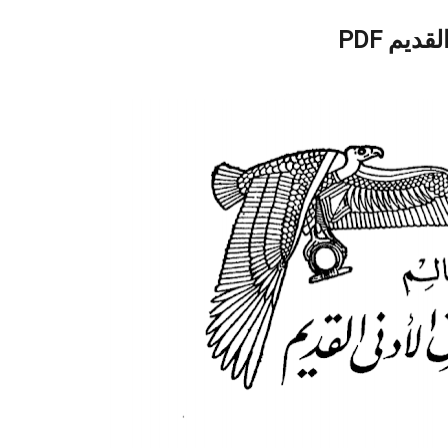
يم PDF