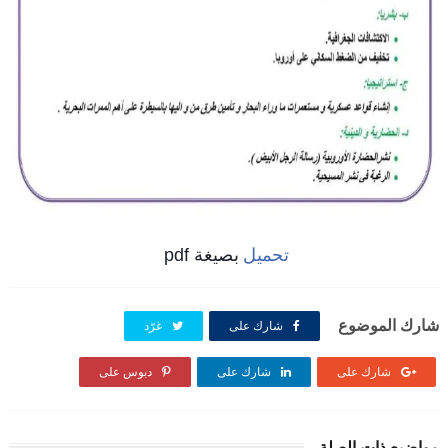
تحميل
بصيغة pdf
شارك الموضوع
شارك على
غرّد
شارك على
شارك على
دبوس على
مواضيع ذات الصلة