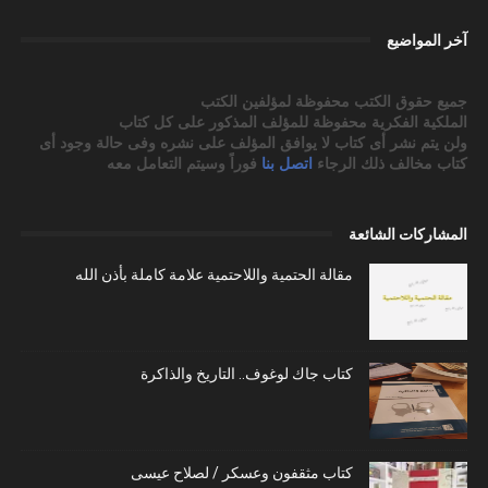
آخر المواضيع
جميع حقوق الكتب محفوظة لمؤلفين الكتب
الملكية الفكرية محفوظة للمؤلف المذكور على كل كتاب
ولن يتم نشر أى كتاب لا يوافق المؤلف على نشره وفى حالة وجود أى
كتاب مخالف ذلك الرجاء
اتصل بنا
فوراً وسيتم التعامل معه
المشاركات الشائعة
مقالة الحتمية واللاحتمية علامة كاملة بأذن الله
كتاب جاك لوغوف.. التاريخ والذاكرة
كتاب مثقفون وعسكر / لصلاح عيسى