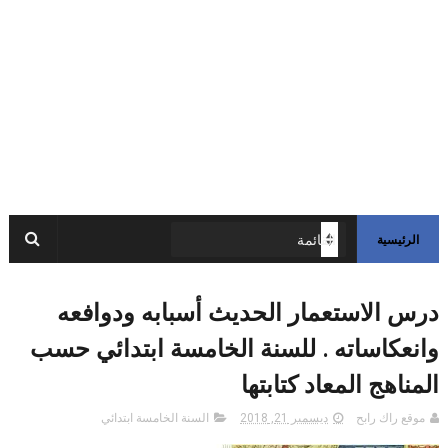
الرئيسية
درس الاستعمار الحديث أسبابه ودوافعه
وانعكاساته . للسنة الخامسة ابتدائي حسب
المناهج المعاد كتابتها
موقع راك رابح
ديسمبر 21, 2018
السنة الخامسة ابتدائي