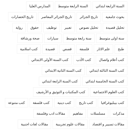
السنة الرابعة ابتدائي
السنة الرابعة متوسط
المدارس العليا
بحوث جامعية
تاريخ الجزائر
تاريخ الجزائر المعاصر
تاريخ الحضارات
تحليل قصيدة
تحليل نصوص
تعبير
توظيف
حقوق
رواية
سنة اولى متوسط
سنة رابعة متوسط
سيارات
صحة ورشاقة
طبخ
علم الاثار
فلسفة
قصص
قصيدة
كتب اسلامية
كتب أعلام واتصال
كتب الأدب
كتب السنة الأولى الابتدائي
كتب السنة الثالثة ابتدائي
كتب السنة الثانية الابتدائي
كتب السنة الخامسة ابتدائي
كتب السنة الرابعة ابتدائي
كتب العلوم الاجتماعية
كتب المكتبات و التوثيق و الأرشيف
كتب بيبليوغرافيا
كتب تاريخ
كتب دينية
كتب فلسفة
كتب متنوعة
مذكرات
مسلسلات
مفاهيم
مقالات ادب وفلسفة
مقالات تسيير و اقتصاد
مقالات علوم تجريبية
مقالات لغات اجنبية