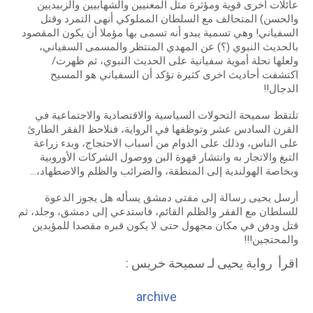
عائلات أخرى قوية ومؤثرة مثل المعنيين والشهابيين والزبيديين
والحسن) المتحالف مع السلطان المملوكي أنهى التمرد وقتل
السفياني! وهي تسمية يبدو أنه تسمى بها مؤملا أن يكون المقصود
بالحديث النبوي (؟) عن المهدي المنتظر والمسمى السفياني،
ولعلها نحلة أموية سفيانية على الحديث النبوي، ثم ظهرت/
اكتشفت أحاديث اخرى كثيرة تؤكد أن السفياني هو المسيح
الدجال!!
تلتقط سميحة التحولات السياسية والاقتصادية والاجتماعية في
القرن السادس عشر وتوظفها في الرواية، فنلاحظ الفقر الطارئ
على الناس، وذلك على الدوام من أسباب الاحتجاج، وبدء زراعة
التبغ والاتجار به وانتشار قهوة البن ووصول الشركات الأوروبية
وبخاصة الهولندية إلى المنطقة، والضرائب والظلم والاضطهاد،...
أرسل يحيى رسالة إلى مفتى دمشق يسأله هل يجوز الدعوة
للسلطان مع الفقر والظلم القائم، فاستدعي إلى دمشق، وجلد، ثم
قتل ودفن في مكان مجهول حتى لا يكون قبره مقصدا للمؤيدين
والمحتجين!!!
اقرأ رواية يحيى لـ سميحة خريس :
archive