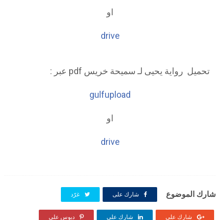
او
drive
تحميل رواية يحيى لـ سميحة خريس pdf عبر :
gulfupload
او
drive
شارك الموضوع
شارك على
غرّد
شارك على
شارك على
دبوس على