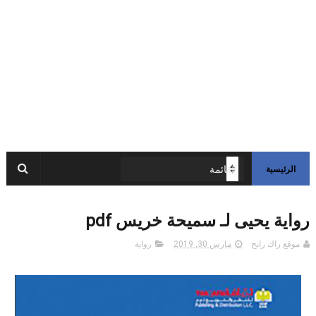
الرئيسية
رواية يحيى لـ سميحة خريس pdf
موقع راك رابح
مارس 30, 2019
رواية