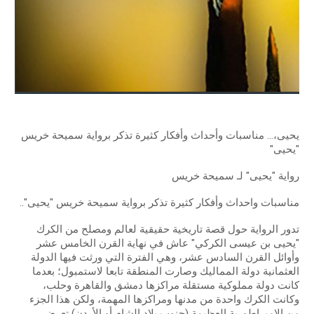
يحيى،... مناسبات وأحداث وأفكار كثيرة تذكر برواية سميحة خريس
"يحيى"
رواية "يحيى" لـ سميحة خريس
مناسبات واحداث وأفكار كثيرة تذكر برواية سميحة خريس "يحيى"..
تدور الرواية حول قصة تاريخية حقيقية لعالم ومصلح من الكرك
"يحيى بن عيسى الكركي" عاش في نهاية القرن الخامس عشر
وأوائل القرن السادس عشر، وهي الفترة التي ورثت فيها الدولة
العثمانية دولة المماليك وصارت المنطقة تابعا لاستمبول؛ بعدما
كانت دولة مملوكية مستقلة مراكزها دمشق والقاهرة وحلب،
وكانت الكرك واحدة من مدنها ومراكزها المهمة، ولكن هذا الجزء
من الامبراطورية العظيمة (جنوب بلاد الشام أو الأردن) تعرض