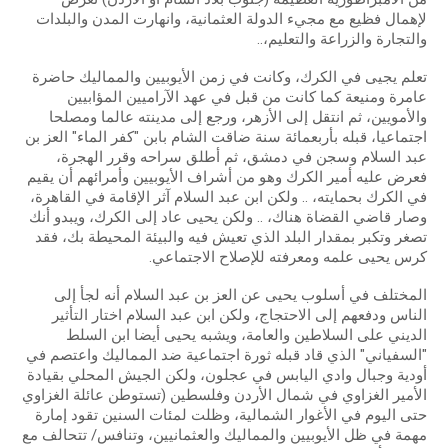
لإهمال فظيع مع مجيء الدولة العثمانية، وانهارت المدن والبلدات
والتجارة والزراعة والتعليم،..
تعلم يجيى في الكرك، وكانت في زمن الأيوبيين والمماليك حاضرة
عامرة ومنيعة كما كانت من قبل في عهد الآراميين المؤابيين
والأمويين، ثم انتقل إلى الأزهر، ورجع إلى مدينته عالما ومصلحا
اجتماعيا، قبله بأربعمائة سنة ضاقت الشام بابن "كفر الماء" العز بن
عبد السلام وسجن في دمشق، ثم أطلق سراحه وقرر الهجرة،
فعرض عليه أمير الكرك وهو من أشراف الأيوبيين وأمرائهم أن يقيم
في الكرك بحمايته، .. ولكن ابن عبد السلام آثر الإقامة في القاهرة،
وصار قاضي القضاة هناك، .. ولكن يحيى عاد إلى الكرك، ويبدو أنك
تصغر وتكبر بمقدار البلد الذي تعيش فيه والبيئة المحيطة بك، فقد
كرس يحيى علمه ومعرفته للإصلاح الاجتماعي.
المختلف في أسلوب يحيى عن العز بن عبد السلام أنه لجأ إلى
الناس ودفعهم إلى الاحتجاج، ولكن ابن عبد السلام اختار التأثير
الديني على السلاطين والعامة، ويشبه يحيى أيضا ابن السلط
"السفياني" الذي قاد قبله ثورة اجتماعية ضد المماليك واعتصم في
أودية وجبال وادي اليابس في عجلون، ولكن الجيش المحلي بقيادة
الأمير الغزاوي في شمال الأردن وفلسطين (تستوطن عائلة الغزاوي
حتى اليوم في الأغوار الشمالية، وظلت لمئات السنين تقود إمارة
مهمة في ظل الأيوبيين والمماليك والعثمانيين، وتنافس/ تتحالف مع