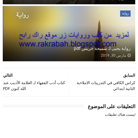
رواية
رواية يحيى لـ سميحة خريس pdf
مارس 30, 2019
السابق
التالي
كراس الكافي في التدريبات الاملاءية
كتاب أدب الفقهاء لـ العلامة الأديب عبد
الثانية ابتدائي
الله كنون PDF
التعليقات على الموضوع
ليست هناك تعليقات