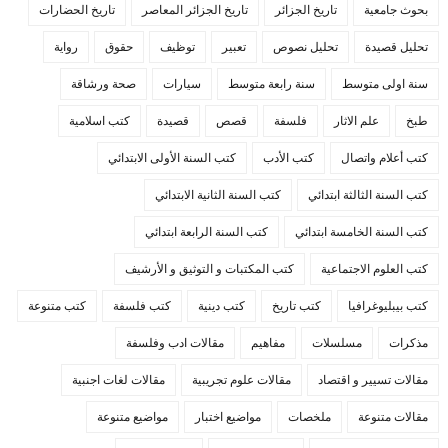
بحوث جامعية
تاريخ الجزائر
تاريخ الجزائر المعاصر
تاريخ الحضارات
تحليل قصيدة
تحليل نصوص
تعبير
توظيف
حقوق
رواية
سنة اولى متوسط
سنة رابعة متوسط
سيارات
صحة ورشاقة
طبخ
علم الاثار
فلسفة
قصص
قصيدة
كتب اسلامية
كتب أعلام واتصال
كتب الأدب
كتب السنة الأولى الابتدائي
كتب السنة الثالثة ابتدائي
كتب السنة الثانية الابتدائي
كتب السنة الخامسة ابتدائي
كتب السنة الرابعة ابتدائي
كتب العلوم الاجتماعية
كتب المكتبات و التوثيق و الأرشيف
كتب بيبليوغرافيا
كتب تاريخ
كتب دينية
كتب فلسفة
كتب متنوعة
مذكرات
مسلسلات
مفاهيم
مقالات ادب وفلسفة
مقالات تسيير و اقتصاد
مقالات علوم تجريبية
مقالات لغات اجنبية
مقالات متنوعة
ملخصات
مواضيع اختبار
مواضيع متنوعة