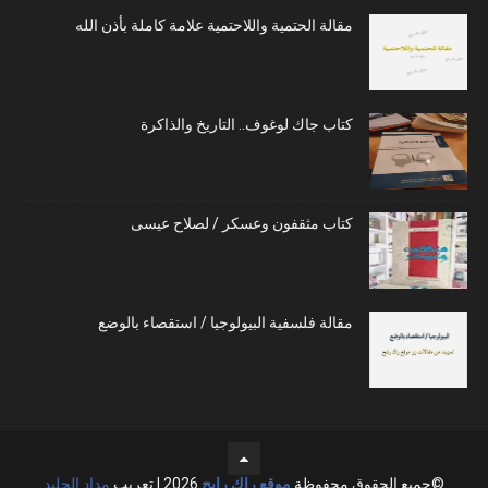
مقالة الحتمية واللاحتمية علامة كاملة بأذن الله
كتاب جاك لوغوف.. التاريخ والذاكرة
كتاب مثقفون وعسكر / لصلاح عيسى
مقالة فلسفية البيولوجيا / استقصاء بالوضع
©جميع الحقوق محفوظة
موقع راك رابح
2026 | تعريب
مداد الجليد